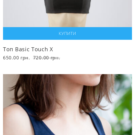
Топ Basic Touch X
Оригінальна
Поточна
650.00
грн.
720.00
грн.
ціна:
ціна:
720.00 грн..
650.00 грн..