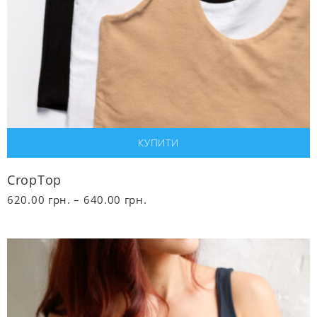
CropТop
Діапазон
620.00
грн.
–
640.00
грн.
цін:
від
620.00 грн.
до
640.00 грн.