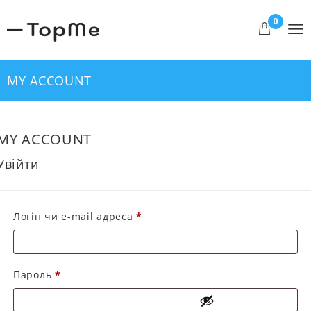
0
MY ACCOUNT
MY ACCOUNT
Увійти
Обов’язкове
Логін чи e-mail адреса
*
Обов’язкове
Пароль
*